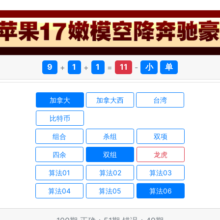
9
+
1
+
1
=
11
-
小
单
加拿大
加拿大西
台湾
比特币
组合
杀组
双项
四余
双组
龙虎
算法01
算法02
算法03
算法04
算法05
算法06