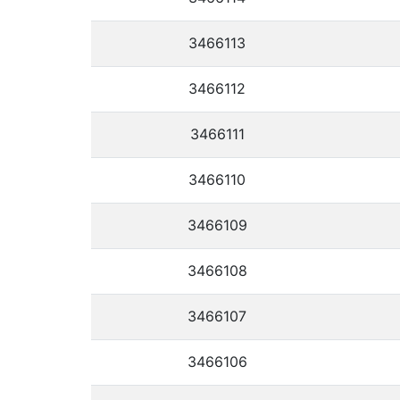
3466113
3466112
3466111
3466110
3466109
3466108
3466107
3466106