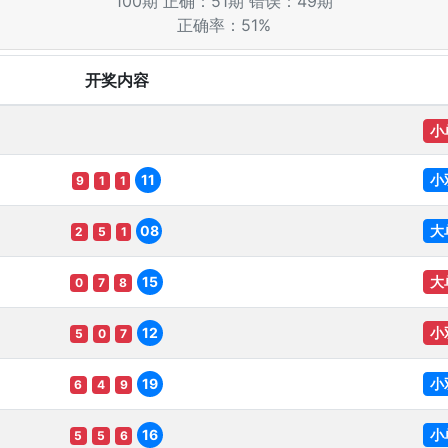
100
期 正确：
51
期 错误：
49
期
正确率：
51
%
开奖内容
小
小
11
9
1
1
大
08
2
5
1
大
15
0
7
8
小
12
5
0
7
小
19
6
4
9
小
16
5
5
6