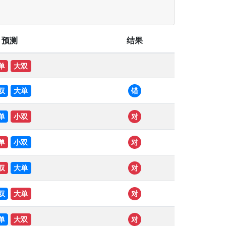
预测
结果
单
大双
双
大单
错
单
小双
对
单
小双
对
双
大单
对
双
大单
对
单
大双
对