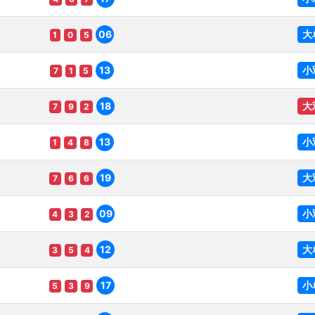
大
06
1
0
5
小
13
7
1
5
大
18
7
9
2
小
13
1
4
8
大
19
7
6
6
小
09
4
3
2
大
12
3
5
4
小
17
5
3
9