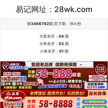
易记网址：28wk.com
第
3466782
期 距下期：
164 秒
大双未开：
04
期
大单未开：
03
期
小单未开：
01
期