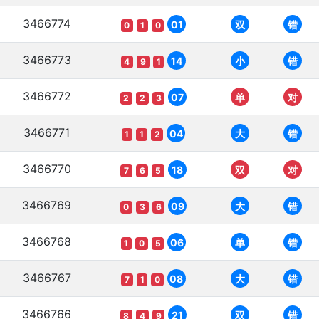
3466774
01
双
错
0
1
0
3466773
14
小
错
4
9
1
3466772
07
单
对
2
2
3
3466771
04
大
错
1
1
2
3466770
18
双
对
7
6
5
3466769
09
大
错
0
3
6
3466768
06
单
错
1
0
5
3466767
08
大
错
7
1
0
3466766
21
双
错
8
4
9