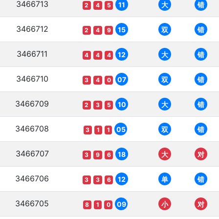
3466713
11
大
错
2
4
5
3466712
15
双
错
2
4
9
3466711
12
大
错
4
4
4
3466710
07
双
错
3
4
0
3466709
10
大
错
2
3
5
3466708
05
双
错
3
1
1
3466707
18
大
对
3
9
6
3466706
12
单
错
3
3
6
3466705
09
小
对
8
1
0