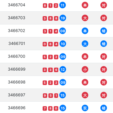
3466704
11
单
对
8
1
2
3466703
19
大
对
3
8
8
3466702
08
单
错
3
1
4
3466701
10
大
错
0
6
4
3466700
09
单
对
5
2
2
3466699
12
小
对
3
3
6
3466698
09
单
对
5
2
2
3466697
15
大
对
9
5
1
3466696
15
双
错
7
8
0