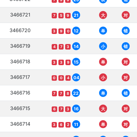
3466721
21
大
对
7
5
9
3466720
12
单
错
3
9
0
3466719
14
小
错
4
7
3
3466718
15
单
对
3
3
9
3466717
04
小
对
0
0
4
3466716
22
单
错
7
7
8
3466715
16
大
对
6
7
3
3466714
11
单
对
3
6
2